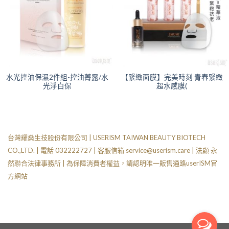
水光控油保濕2件組-控油菁露/水
【緊緻面膜】完美時刻 青春緊緻
光淨白保
超水感膜(
台灣耀燊生技股份有限公司 | USERISM TAIWAN BEAUTY BIOTECH
CO.,LTD. | 電話 032222727 | 客服信箱
service@userism.care
| 法顧 永
然聯合法律事務所 | 為保障消費者權益，請認明唯一販售通路userISM官
方網站