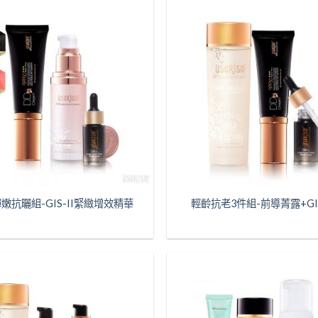
嫩抗曬組-GIS-II緊緻增效精華
輕齡抗老3件組-前導菁露+GIS