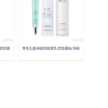
/控痘慕
零毛孔速淨組(卸妝菁乳/控痘慕絲/淨拋