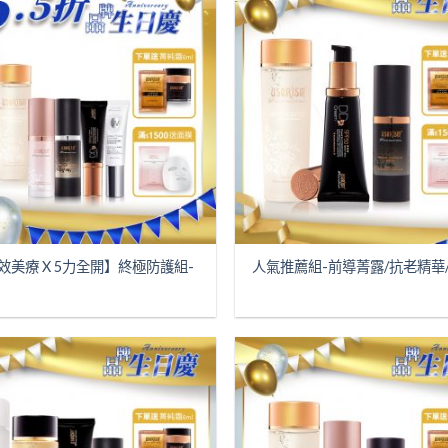
效美療 X 5力全開】終極防護組-
人氣推薦組-前導菁露/抗老精華