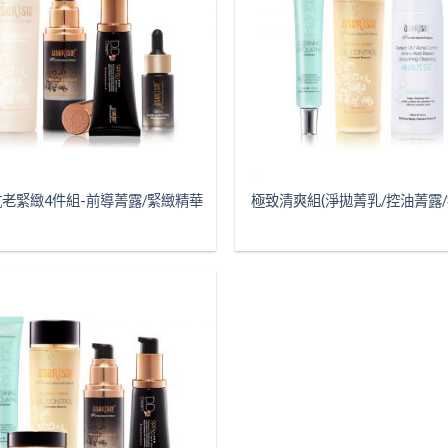
老緊緻4件組-前導菁露/緊緻精華
極致清爽組(淨拋菁乳/控油菁露