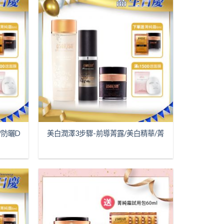
/防曬D
美白潤澤3步驟-前導菁露/美白精華/菁