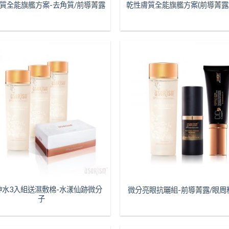
質全能旗艦方案-去角質/前導菁露
乾性膚質全能旗艦方案(前導菁露
神水3入組送濕敷棉-水漾仙跡微分
微分亮眼抗曬組-前導菁露/眼周
子