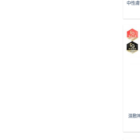
中性膚
濕敷