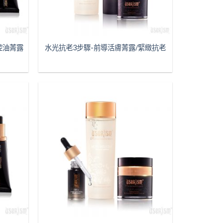
控油菁露
水光抗老3步驟-前導活膚菁露/緊緻抗老