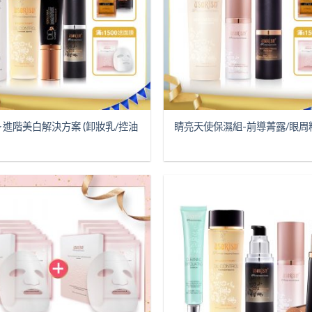
✦進階美白解決方案 (卸妝乳/控油
睛亮天使保濕組-前導菁露/眼周