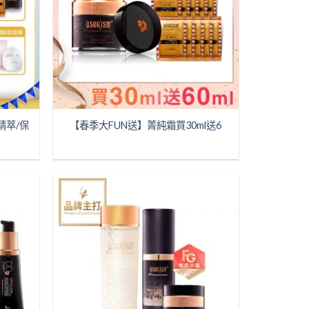
精萃/保
【春季大FUN送】菁純霜買30ml送6