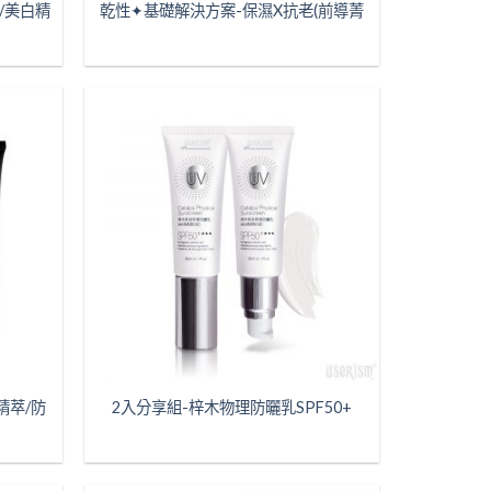
/美白精
乾性✦基礎解決方案-保濕X抗老(前導菁
精萃/防
2入分享組-梓木物理防曬乳SPF50+