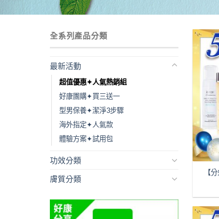
全系列產品分類
最新活動
超值優惠✦人氣熱銷組
好康團購✦買三送一
型男保養✦潔淨3步驟
海外指定✦人氣款
體驗方案✦試用包
功效分類
【分
膚質分類