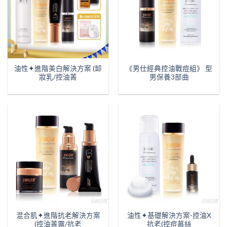
油性✦進階美白解決方案 (卸
《男仕經典控油戰痘組》 型
妝乳/控油菁
男保養3部曲
混合肌✦進階抗老解決方案
油性✦基礎解決方案-控油X
(控油菁露/抗老
抗老(控痘慕絲