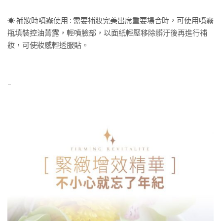
☀ 補妝時噴霧使用 : 需要補妝完美出席重要場合時，可使用噴霧
瓶填裝控油菁露，輕噴臉部，以面紙輕壓移除髒汙後再進行補
妝，可使妝感輕透服貼。
–