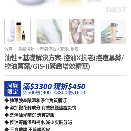
首頁
/
最新活動
/
型男保養✦潔淨3步驟
油性✦基礎解決方案-控油X抗老(控痘慕絲/
控油菁露/GIS-II緊緻增效精華)
◆ 植萃胺基酸溫和淨化角質髒汙
◆ 添加繖花醇成分 有效舒緩痘痘災情
◆ 洗淨油光暗沉 清爽舒服
◆ 控油菁露溫和補水 減少皮脂分泌
◆ 不含酸類 不乾燥脫皮