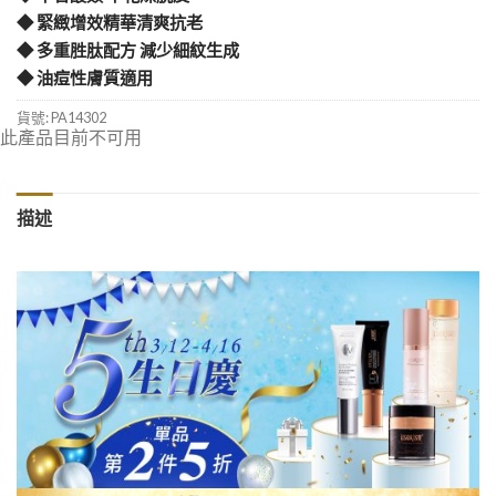
◆ 緊緻增效精華清爽抗老
◆ 多重胜肽配方 減少細紋生成
◆ 油痘性膚質適用
貨號:
PA14302
此產品目前不可用
描述