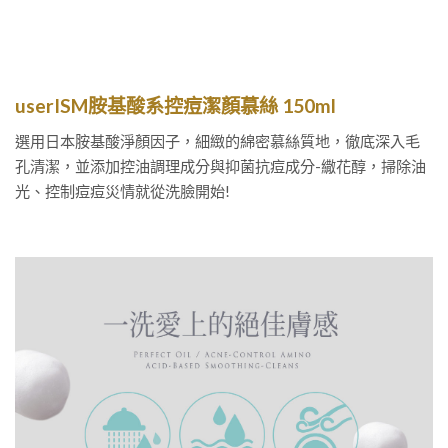
userISM
胺基酸系控痘
潔顏慕絲
150ml
選用日本胺基酸淨顏因子，細緻的綿密慕絲質地，徹底深入毛
孔清潔，並添加控油調理成分與抑菌抗痘成分-繖花醇，掃除油
光、控制痘痘災情就從洗臉開始!