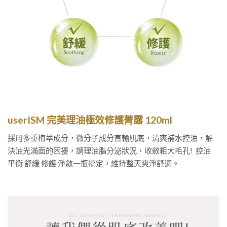
userISM
完美理油極效修護菁露
120ml
採用多重植萃成分，微分子成分直輸肌底，清爽補水控油，解
決油光滿面的困擾，調理油脂分泌狀況，收斂粗大毛孔! 控油
平衡 舒緩 修護 淨斂一瓶搞定，維持整天爽淨舒適。