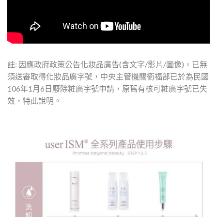
註: 因應政府政策公告化妝品廣告(含文字/影片/圖像)，已無
須送審取得化妝品廣字號，中央主管機關衛福部已於為民國
106年1月6日廢除粧廣字號申請，原舊有核可粧廣字號已失
效，特此說明。