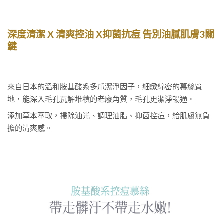
深度清潔
X
清爽控油
X
抑菌抗痘
告別油膩肌膚
3
關
鍵
來自日本的溫和胺基酸系多爪潔淨因子，細緻綿密的慕絲質
地，能深入毛孔瓦解堆積的老廢角質，毛孔更潔淨暢通。
添加草本萃取，掃除油光、調理油脂、抑菌控痘，給肌膚無負
擔的清爽感。