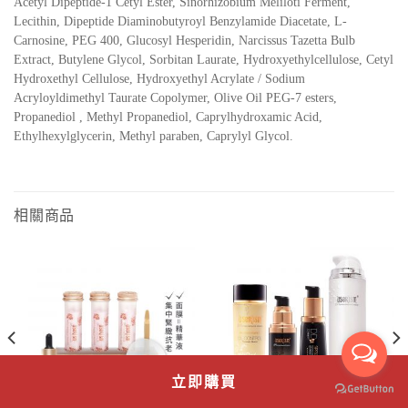
Acetyl Dipeptide-1 Cetyl Ester, Sinorhizobium Meliloti Ferment,
Lecithin, Dipeptide Diaminobutyroyl Benzylamide Diacetate, L-
Carnosine, PEG 400, Glucosyl Hesperidin, Narcissus Tazetta Bulb
Extract, Butylene Glycol, Sorbitan Laurate, Hydroxyethylcellulose, Cetyl
Hydroxethyl Cellulose, Hydroxyethyl Acrylate / Sodium
Acryloyldimethyl Taurate Copolymer, Olive Oil PEG-7 esters,
Propanediol , Methyl Propanediol, Caprylhydroxamic Acid,
Ethylhexylglycerin, Methyl paraben, Caprylyl Glycol.
相關商品
立即購買